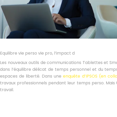
Equilibre vie perso vie pro, l’impact d
Les nouveaux outils de communications Tablettes et Sma
dans l’équilibre délicat de temps personnel et du temp
espaces de liberté. Dans une
enquête d’IPSOS (en coll
travaux professionnels pendant leur temps perso. Mais 
travail.