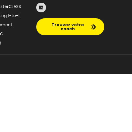
asterCLASS
ing 1-to-1
nement
Trouvez votre
coach
SC
B