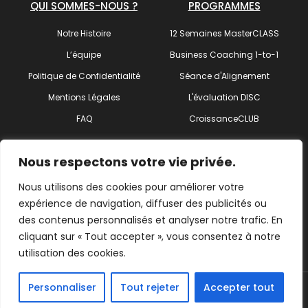
QUI SOMMES-NOUS ?
PROGRAMMES
Notre Histoire
12 Semaines MasterCLASS
L’équipe
Business Coaching 1-to-1
Politique de Confidentialité
Séance d'Alignement
Mentions Légales
L'évaluation DISC
FAQ
CroissanceCLUB
SUIVEZ-NOUS !
Nous respectons votre vie privée.
Nous utilisons des cookies pour améliorer votre
expérience de navigation, diffuser des publicités ou
des contenus personnalisés et analyser notre trafic. En
Trouvez votre coach
cliquant sur « Tout accepter », vous consentez à notre
utilisation des cookies.
Personnaliser
Tout rejeter
Accepter tout
© 2026 ActionCOACH Côtes d'Armor – Tous droits Réservés