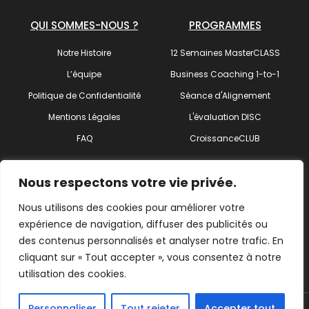
QUI SOMMES-NOUS ?
PROGRAMMES
Notre Histoire
12 Semaines MasterCLASS
L’équipe
Business Coaching 1-to-1
Politique de Confidentialité
Séance d'Alignement
Mentions Légales
L'évaluation DISC
FAQ
CroissanceCLUB
SUIVEZ-NOUS !
Nous respectons votre vie privée.
Nous utilisons des cookies pour améliorer votre
expérience de navigation, diffuser des publicités ou
des contenus personnalisés et analyser notre trafic. En
Trouvez votre coach
cliquant sur « Tout accepter », vous consentez à notre
utilisation des cookies.
Personnaliser
Tout rejeter
Accepter tout