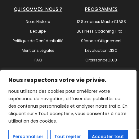
QUI SOMMES-NOUS ?
PROGRAMMES
Notre Histoire
12 Semaines MasterCLASS
L’équipe
Business Coaching 1-to-1
Politique de Confidentialité
Séance d'Alignement
Mentions Légales
L'évaluation DISC
FAQ
CroissanceCLUB
SUIVEZ-NOUS !
Nous respectons votre vie privée.
Nous utilisons des cookies pour améliorer votre
expérience de navigation, diffuser des publicités ou
des contenus personnalisés et analyser notre trafic. En
Trouvez votre coach
cliquant sur « Tout accepter », vous consentez à notre
utilisation des cookies.
Personnaliser
Tout rejeter
Accepter tout