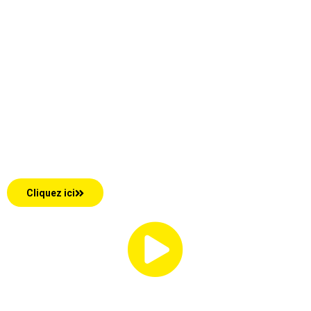
Croissance, Réussite et
Excellence !
Boostez la croissance de votre
entreprise grâce au Business Coaching
personnalisé, mesurable et progressif.
Cliquez ici