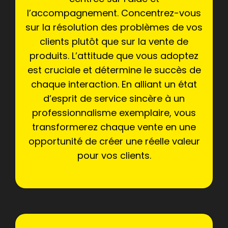
l’accompagnement. Concentrez-vous
sur la résolution des problèmes de vos
clients plutôt que sur la vente de
produits. L’attitude que vous adoptez
est cruciale et détermine le succès de
chaque interaction. En alliant un état
d’esprit de service sincère à un
professionnalisme exemplaire, vous
transformerez chaque vente en une
opportunité de créer une réelle valeur
pour vos clients.