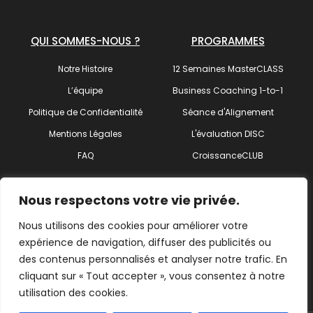
QUI SOMMES-NOUS ?
PROGRAMMES
Notre Histoire
12 Semaines MasterCLASS
L’équipe
Business Coaching 1-to-1
Politique de Confidentialité
Séance d'Alignement
Mentions Légales
L'évaluation DISC
FAQ
CroissanceCLUB
SUIVEZ-NOUS !
Nous respectons votre vie privée.
Nous utilisons des cookies pour améliorer votre
expérience de navigation, diffuser des publicités ou
des contenus personnalisés et analyser notre trafic. En
Trouvez votre coach
cliquant sur « Tout accepter », vous consentez à notre
utilisation des cookies.