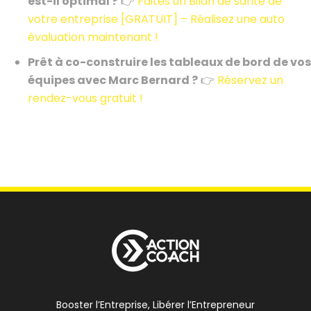
est-il optimal ?
👉
Faites un Bilan de santé de
votre entreprise [GRATUIT] – Réalisez une auto
évaluation maintenant !
Prêt à co-construire les tableaux de bord de vos
équipes avec Marc Bernard ?
👉
Réservez un
rendez-vous gratuit !
Booster l’Entreprise, Libérer l’Entrepreneur