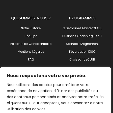
QUI SOMMES-NOUS ?
PROGRAMMES
Notre Histoire
12 Semaines MasterCLASS
L’équipe
Business Coaching 1-to-1
Politique de Confidentialité
Séance d'Alignement
Mentions Légales
L'évaluation DISC
FAQ
CroissanceCLUB
SUIVEZ-NOUS !
Nous respectons votre vie privée.
Nous utilisons des cookies pour améliorer votre
expérience de navigation, diffuser des publicités ou
des contenus personnalisés et analyser notre trafic. En
Trouvez votre coach
cliquant sur « Tout accepter », vous consentez à notre
utilisation des cookies.