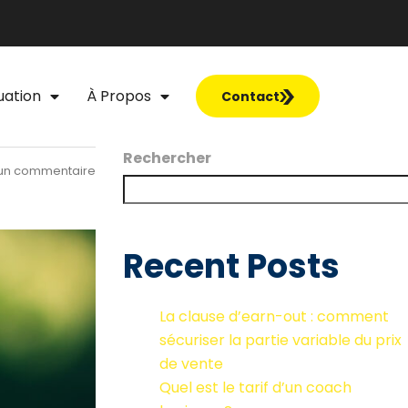
uation
À Propos
Contact
Rechercher
un commentaire
Recent Posts
La clause d’earn-out : comment
sécuriser la partie variable du prix
de vente
Quel est le tarif d’un coach