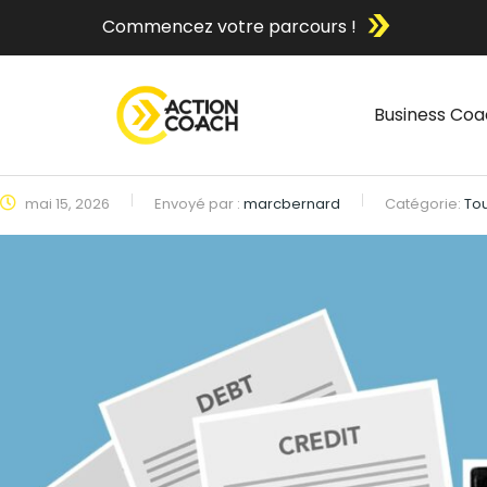
Commencez votre parcours !
Business Coa
mai 15, 2026
Envoyé par :
marcbernard
Catégorie:
To