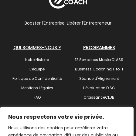
Booster l’Entreprise, Libérer l’Entrepreneur
QUI SOMMES-NOUS ?
PROGRAMMES
Notre Histoire
12 Semaines MasterCLASS
L’équipe
Business Coaching 1-to-1
Politique de Confidentialité
Séance d'Alignement
Mentions Légales
L'évaluation DISC
FAQ
CroissanceCLUB
SUIVEZ-NOUS !
Nous respectons votre vie privée.
Nous utilisons des cookies pour améliorer votre
expérience de navigation, diffuser des publicités ou