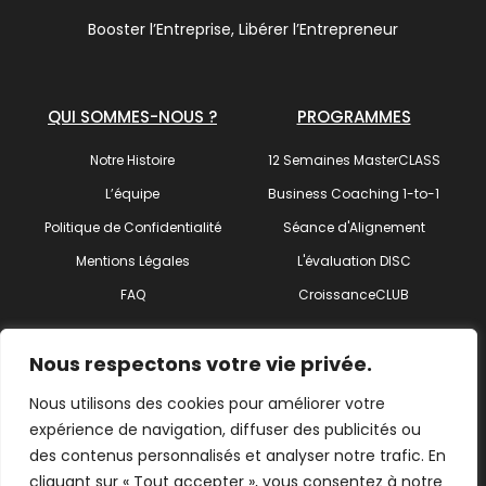
Booster l’Entreprise, Libérer l’Entrepreneur
QUI SOMMES-NOUS ?
PROGRAMMES
Notre Histoire
12 Semaines MasterCLASS
L’équipe
Business Coaching 1-to-1
Politique de Confidentialité
Séance d'Alignement
Mentions Légales
L'évaluation DISC
FAQ
CroissanceCLUB
SUIVEZ-NOUS !
Nous respectons votre vie privée.
Nous utilisons des cookies pour améliorer votre
expérience de navigation, diffuser des publicités ou
des contenus personnalisés et analyser notre trafic. En
Trouvez votre coach
cliquant sur « Tout accepter », vous consentez à notre