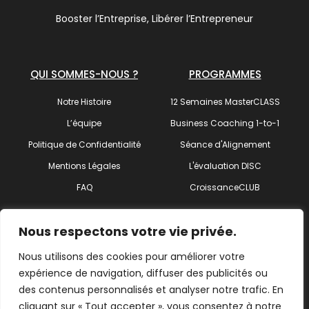
Booster l’Entreprise, Libérer l’Entrepreneur
QUI SOMMES-NOUS ?
PROGRAMMES
Notre Histoire
12 Semaines MasterCLASS
L’équipe
Business Coaching 1-to-1
Politique de Confidentialité
Séance d'Alignement
Mentions Légales
L'évaluation DISC
FAQ
CroissanceCLUB
SUIVEZ-NOUS !
Nous respectons votre vie privée.
Nous utilisons des cookies pour améliorer votre
expérience de navigation, diffuser des publicités ou
des contenus personnalisés et analyser notre trafic. En
Trouvez votre coach
cliquant sur « Tout accepter », vous consentez à notre