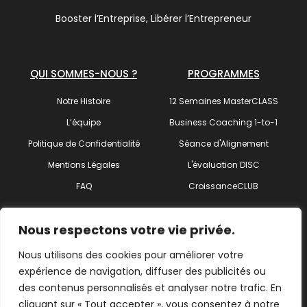
Booster l’Entreprise, Libérer l’Entrepreneur
QUI SOMMES-NOUS ?
PROGRAMMES
Notre Histoire
12 Semaines MasterCLASS
L’équipe
Business Coaching 1-to-1
Politique de Confidentialité
Séance d'Alignement
Mentions Légales
L'évaluation DISC
FAQ
CroissanceCLUB
SUIVEZ-NOUS !
Nous respectons votre vie privée.
Nous utilisons des cookies pour améliorer votre
expérience de navigation, diffuser des publicités ou
des contenus personnalisés et analyser notre trafic. En
Trouvez votre coach
cliquant sur « Tout accepter », vous consentez à notre