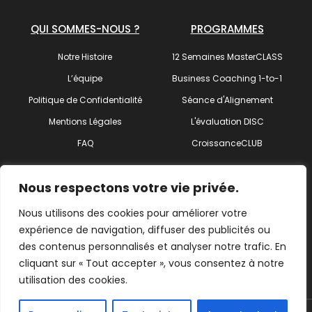
QUI SOMMES-NOUS ?
PROGRAMMES
Notre Histoire
12 Semaines MasterCLASS
L’équipe
Business Coaching 1-to-1
Politique de Confidentialité
Séance d'Alignement
Mentions Légales
L'évaluation DISC
FAQ
CroissanceCLUB
SUIVEZ-NOUS !
Nous respectons votre vie privée.
Nous utilisons des cookies pour améliorer votre
expérience de navigation, diffuser des publicités ou
des contenus personnalisés et analyser notre trafic. En
Trouvez votre coach
cliquant sur « Tout accepter », vous consentez à notre
utilisation des cookies.