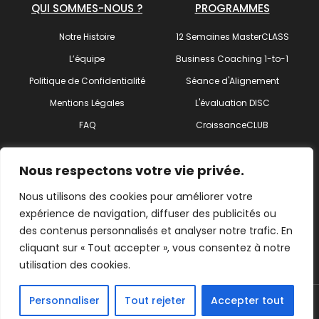
QUI SOMMES-NOUS ?
PROGRAMMES
Notre Histoire
12 Semaines MasterCLASS
L’équipe
Business Coaching 1-to-1
Politique de Confidentialité
Séance d'Alignement
Mentions Légales
L'évaluation DISC
FAQ
CroissanceCLUB
SUIVEZ-NOUS !
Nous respectons votre vie privée.
Nous utilisons des cookies pour améliorer votre
expérience de navigation, diffuser des publicités ou
des contenus personnalisés et analyser notre trafic. En
Trouvez votre coach
cliquant sur « Tout accepter », vous consentez à notre
utilisation des cookies.
Personnaliser
Tout rejeter
Accepter tout
© 2026 ActionCOACH Côtes d'Armor – Tous droits Réservés