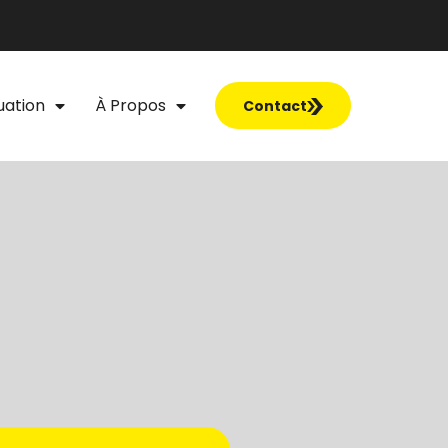
uation
À Propos
Contact