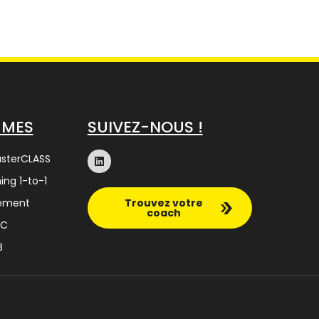
MMES
SUIVEZ-NOUS !
asterCLASS
ing 1-to-1
nement
Trouvez votre
coach
SC
B