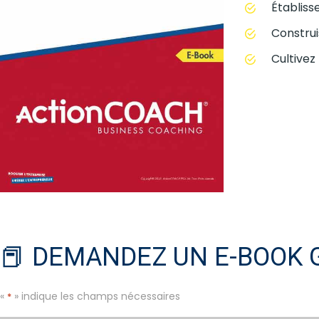
Établiss
Construi
Cultivez
📕 DEMANDEZ UN E-BOOK 
«
» indique les champs nécessaires
*