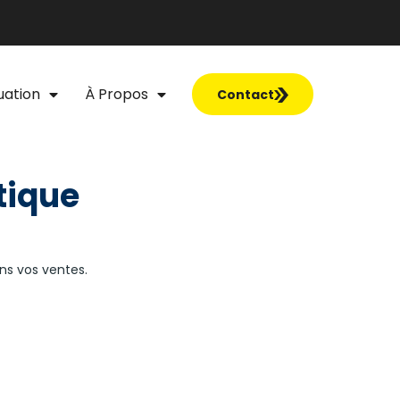
uation
À Propos
Contact
tique
ns vos ventes.