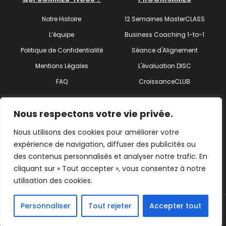
Notre Histoire
12 Semaines MasterCLASS
L’équipe
Business Coaching 1-to-1
Politique de Confidentialité
Séance d'Alignement
Mentions Légales
L'évaluation DISC
FAQ
CroissanceCLUB
SUIVEZ-NOUS !
Nous respectons votre vie privée.
Nous utilisons des cookies pour améliorer votre
expérience de navigation, diffuser des publicités ou
des contenus personnalisés et analyser notre trafic. En
Trouvez votre coach
cliquant sur « Tout accepter », vous consentez à notre
utilisation des cookies.
Personnaliser
Tout rejeter
Accepter tout
© 2026 ActionCOACH Côtes d'Armor – Tous droits Réservés